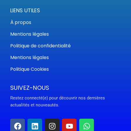
LIENS UTILES
À propos
Mentions légales
Politique de confidentialité
Mentions légales
Politique Cookies
SUIVEZ-NOUS
Restez connecté(e) pour découvrir nos dernières
actualités et nouveautés.
F
L
I
Y
W
a
i
n
o
h