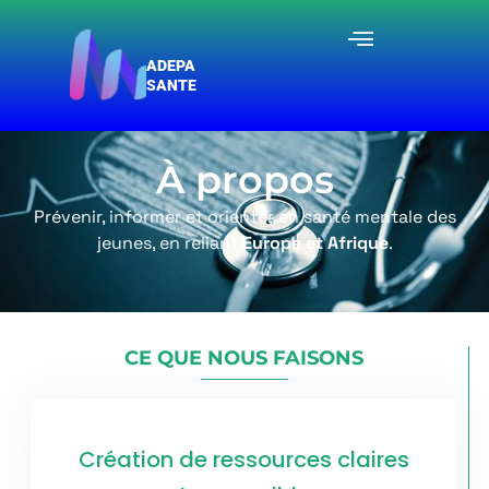
ADEPA
SANTE
À propos
Prévenir, informer et orienter en santé mentale des
jeunes, en reliant
Europe et Afrique
.
CE QUE NOUS FAISONS
Création de ressources claires