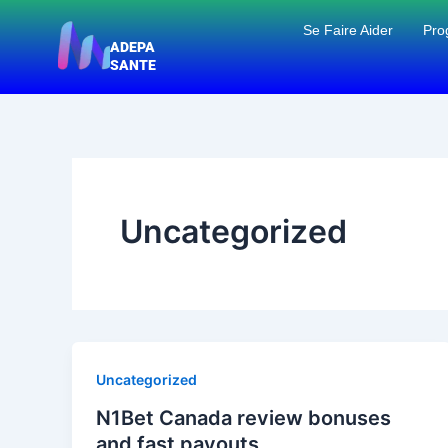
Aller
Se Faire Aider
Pro
au
ADEPA
contenu
SANTE
Uncategorized
Uncategorized
N1Bet Canada review bonuses
and fast payouts