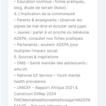
– Éducation continue : fiches pratiques,
blog, étude de terrain (Kobo).
4. L’implication de la communauté
– Parents & enseignants : observer les
signes de mal-être et écouter sans juger.
– Jeunes : parler à un proche ou bénévole
ADEPA, consulter nos fiches pratiques.
– Partenaires : soutenir ADEPA pour
multiplier l’impact social.
5. Sources & inspirations
– OMS – Santé mentale des adolescents :
who.int
– National Elf Service – Youth mental
health prevalence
– UNICEF – Rapport Afrique 2021 &
Cameroon SitRep 2024
PMCMentalhealthonsetbeforeage14ADEPA
SANTÉ – Prévenir, informer et