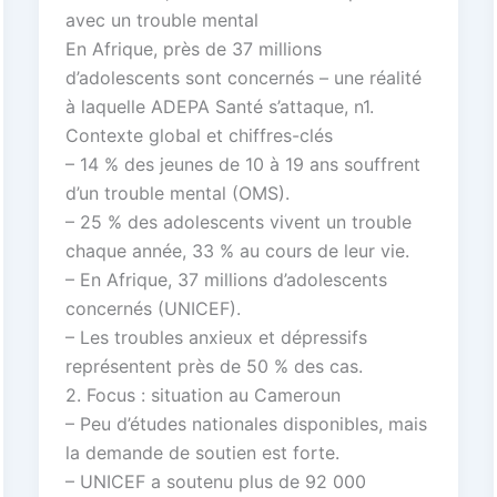
avec un trouble mental
En Afrique, près de 37 millions
d’adolescents sont concernés – une réalité
à laquelle ADEPA Santé s’attaque, n1.
Contexte global et chiffres-clés
– 14 % des jeunes de 10 à 19 ans souffrent
d’un trouble mental (OMS).
– 25 % des adolescents vivent un trouble
chaque année, 33 % au cours de leur vie.
– En Afrique, 37 millions d’adolescents
concernés (UNICEF).
– Les troubles anxieux et dépressifs
représentent près de 50 % des cas.
2. Focus : situation au Cameroun
– Peu d’études nationales disponibles, mais
la demande de soutien est forte.
– UNICEF a soutenu plus de 92 000