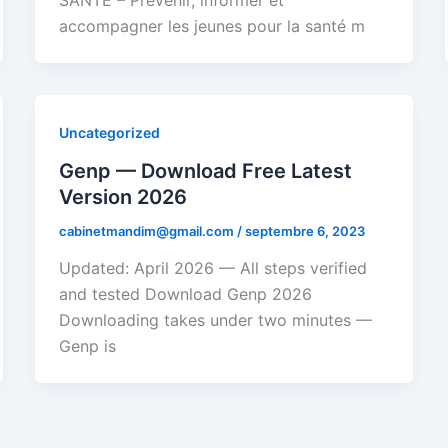
accompagner les jeunes pour la santé m
Uncategorized
Genp — Download Free Latest
Version 2026
cabinetmandim@gmail.com
/
septembre 6, 2023
Updated: April 2026 — All steps verified
and tested Download Genp 2026
Downloading takes under two minutes —
Genp is