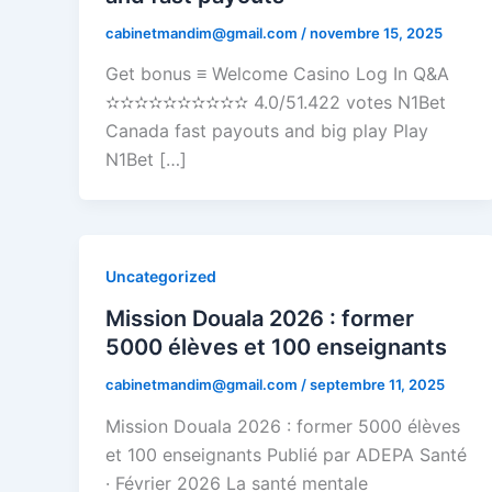
cabinetmandim@gmail.com
/
novembre 15, 2025
Get bonus ≡ Welcome Casino Log In Q&A
✫✫✫✫✫✫✫✫✫✫ 4.0/51.422 votes N1Bet
Canada fast payouts and big play Play
N1Bet […]
Uncategorized
Mission Douala 2026 : former
5000 élèves et 100 enseignants
cabinetmandim@gmail.com
/
septembre 11, 2025
Mission Douala 2026 : former 5000 élèves
et 100 enseignants Publié par ADEPA Santé
· Février 2026 La santé mentale